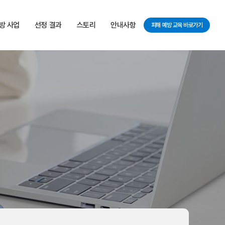
방 사업
선정 결과
스토리
안내사항
피해 예방 교육 바로가기
 사업 소개
피해 지원 사업
보도자료
공지사항
 기준
행복 스토리
자주하는 질문
 절차
서식/자료
청하기
 관련 자료