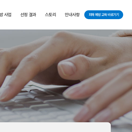
방 사업
선정 결과
스토리
안내사항
피해 예방 교육 바로가기
 사업 소개
피해 지원 사업
보도자료
공지사항
 기준
행복 스토리
자주하는 질문
 절차
서식/자료
청하기
 관련 자료